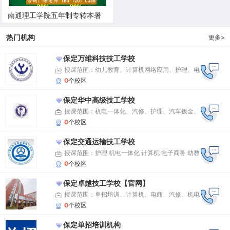
南通理工学院五年制专转本暑
假班招生啦：直击考点，高效
热门机构
更多>
提分
保定万维科技技工学校
授课范围：幼儿教育、计算机网络应用、护理、电
子商务、汽车维修、电气自动化设备安装与维修等专
0
个校区
业
保定华中高级技工学校
授课范围：机电一体化、汽修、护理、汽车钣金、
汽车装饰与美容、焊工、数控车工、电工、美容美
0
个校区
发、高尔夫、农机维修、食品加工、市场营销、电子
保定交通运输技工学校
商务
授课范围：护理 机电一体化 计算机 电子商务 幼教
平面设计 交通运输
0
个校区
保定卓越技工学校【官网】
授课范围：单招培训、计算机、电商、汽修、机电
一体化、护理
0
个校区
保定单招培训机构