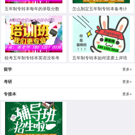
五年制专转本每年的录取分数
怎么制定五年制专转本备考计
线变化大吗25年分数线会上涨
划复习重点有哪些
吗
校考五年制专转本英语没有考
五年制专转本如何逆袭上岸培
纲该怎么学去哪里找复习资料
训辅导有用吗通过率高吗
留学
更多>
考研
更多>
专接本
更多>